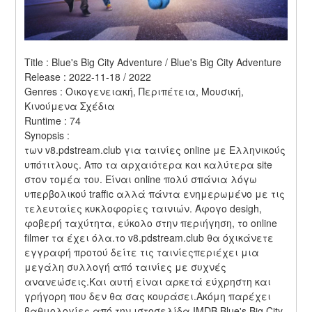
Title : Blue's Big City Adventure / Blue's Big City Adventure 
Release : 2022-11-18 / 2022 
Genres : Οικογενειακή, Περιπέτεια, Μουσική, 
Κινούμενα Σχέδια 
Runtime : 74 
Synopsis :  
των v8.pdstream.club για ταινίες online με Ελληνικούς 
υπότιτλους. Απο τα αρχαιότερα και καλύτερα site 
στον τομέα του. Είναι online πολύ σπάνια λόγω 
υπερβολικού traffic αλλά πάντα ενημερωμένο με τις 
τελευταίες κυκλοφορίες ταινιών. Άφογο desigh, 
φοβερή ταχύτητα, εύκολο στην περιήγηση, το online 
filmer τα έχει όλα.το v8.pdstream.club θα όχικάνετε 
εγγραφή προτού δείτε τις ταινίεςπεριέχει μια 
μεγάλη συλλογή από ταινίες με συχνές 
ανανεώσεις.Και αυτή είναι αρκετά εύχρηστη και 
γρήγορη που δεν θα σας κουράσει.Ακόμη παρέχει 
βαθμολογίες από την ιστοσελίδα IMDB.Blue's Big City 