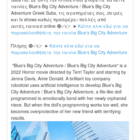
ταινίες Blue's Big City Adventure / Blue's Big City 
Adventure Greek Subs, τις αγαπημένες σας ,σειρές 
και tv shows καθώς προσφέρει πολλές από 
αυτές.ταινιεσ online 🔴✅👉  ➤ 
Κάντε κλικ εδώ για να 
παρακολουθήσετε την ταινία Blue's Big City Adventure
Πλήρης 🔴✅👉  ➤ 
Κάντε κλικ εδώ για να 
παρακολουθήσετε την ταινία Blue's Big City Adventure
 "Blue's Big City Adventure / Blue's Big City Adventure" is a 
2022 Horror movie directed by Terri Taylor and starring by 
Jenna Davis, Amie Donald. A brilliant toy company 
roboticist uses artificial intelligence to develop Blue's Big 
City Adventure / Blue's Big City Adventure, a life-like doll 
programmed to emotionally bond with her newly orphaned 
niece. But when the doll's programming works too well, she 
becomes overprotective of her new friend with terrifying 
results.