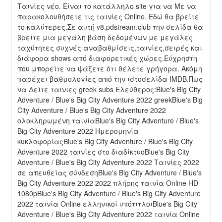
Ταινίες νέο. Είναι το κατάλληλο site για να Με να 
παρακολουθήσετε τις ταινίες Online. Εδώ θα βρείτε 
το καλύτερες.Σε αυτή v8.pdstream.club την σελίδα θα 
βρείτε μια μεγάλη βάση δεδομένων με μεγάλες 
ταχύτητες συχνές αναβαθμίσεις,ταινίες,σειρές και 
διάφορα shows από διαφορετικές χώρες.Εύχρηστη 
που μπορείτε να ψάξετε ότι θέλετε γρήγορα. Ακόμη 
παρέχει βαθμολογίες από την ιστοσελίδα IMDB.Πως 
να Δείτε ταινιες greek subs Ελεύθερος:Blue's Big City 
Adventure / Blue's Big City Adventure 2022 greekBlue's Big 
City Adventure / Blue's Big City Adventure 2022 
ολοκληρωμένη ταινίαBlue's Big City Adventure / Blue's 
Big City Adventure 2022 Ημερομηνία 
κυκλοφορίαςBlue's Big City Adventure / Blue's Big City 
Adventure 2022 ταινίες στο διαδίκτυοBlue's Big City 
Adventure / Blue's Big City Adventure 2022 Ταινίες 2022 
σε απευθείας σύνδεσηBlue's Big City Adventure / Blue's 
Big City Adventure 2022 2022 πλήρης ταινία Online HD 
1080pBlue's Big City Adventure / Blue's Big City Adventure 
2022 ταινία Online ελληνικοί υπότιτλοιBlue's Big City 
Adventure / Blue's Big City Adventure 2022 ταινία Online 